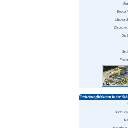
Bier
Boccia /
Kinderspi
Discothek 
Surf
Tisch
Wasse
Freizeitmöglichkeiten in der Näh
Bootslieg
Ka