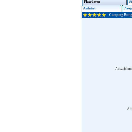
Platzdaten
St
Anfahrt
Prosp
Camping Bunga
Auszeichnu
Adr