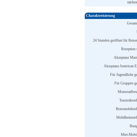
nächst
Charakterisierung
Gesamt
24 Stunden geöffnet für Reise
Rezeption s
Akzeptanz Mast
Akzeptanz American E
Für Jugendliche ge
Für Gruppen ge
Motorradfreu
Touristikstel
Reisemobilstel
Mobilheimstell
Bung
Miet-Mobi