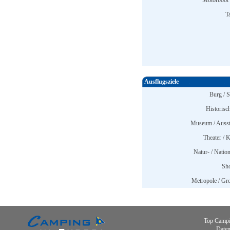
Motorboot 
T
Ausflugsziele
Burg / S
Historisc
Museum / Ausst
Theater / K
Natur- / Nation
Sh
Metropole / Gro
Top Campi
Daten