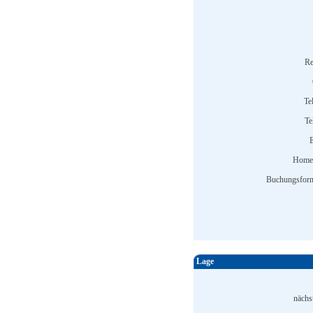
Re
Te
Te
E
Home
Buchungsform
Lage
nächs