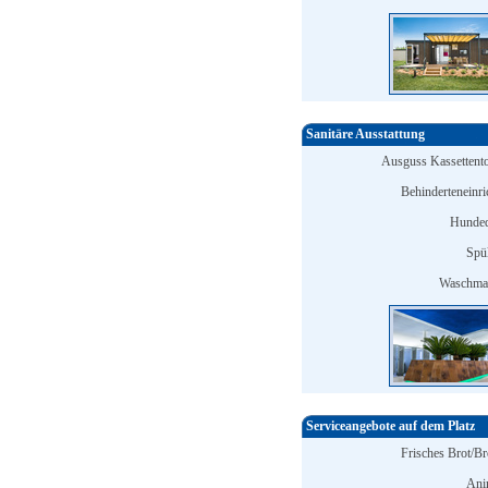
Sanitäre Ausstattung
Ausguss Kassettentoi
Behinderteneinri
Hunded
Spü
Waschmas
Serviceangebote auf dem Platz
Frisches Brot/Br
Ani