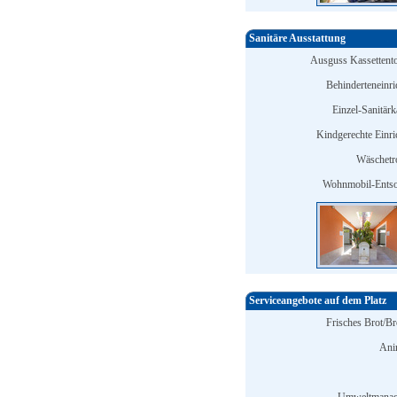
Sanitäre Ausstattung
Ausguss Kassettentoi
Behinderteneinri
Einzel-Sanitärk
Kindgerechte Einri
Wäschetr
Wohnmobil-Entso
Serviceangebote auf dem Platz
Frisches Brot/Br
Ani