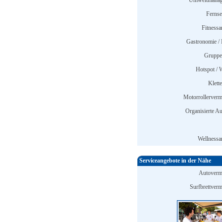
Umweltmanag
Ferns
Fitnessa
Gastronomie / 
Gruppe
Hotspot /
Klett
Motorrollerverm
Organisierte Au
Wellnessa
Serviceangebote in der Nähe
Autoverm
Surfbrettverm