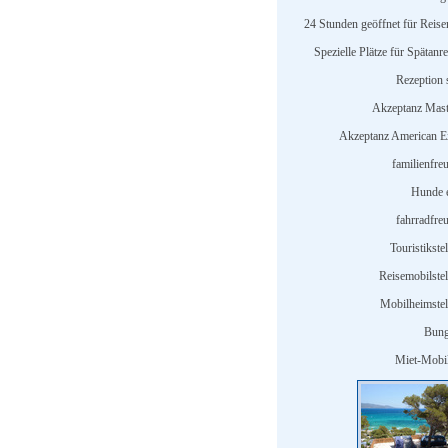
24 Stunden geöffnet für Reise
Spezielle Plätze für Spätanr
Rezeption s
Akzeptanz Mast
Akzeptanz American E
familienfre
Hunde e
fahrradfreu
Touristikstel
Reisemobilstel
Mobilheimstell
Bung
Miet-Mobi