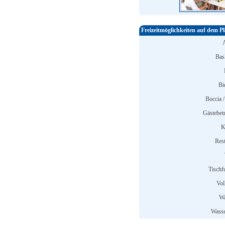
Freizeitmöglichkeiten auf dem Pl
Bask
Bi
Boccia /
Gästebet
K
Rest
Tischfu
Vol
Wa
Wasse