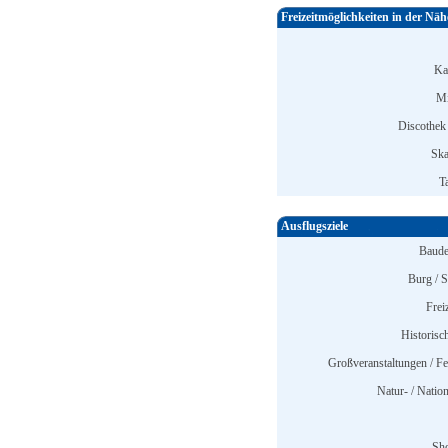
Freizeitmöglichkeiten in der Näh
Ka
Mi
Discothek 
Ska
T
Ausflugsziele
Baude
Burg / S
Frei
Historisc
Großveranstaltungen / Fes
Natur- / Nation
Sh