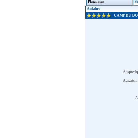
Platzdaten
St
Anfahrt
CAMP DU DO
Ansprechp
Auszeich
A