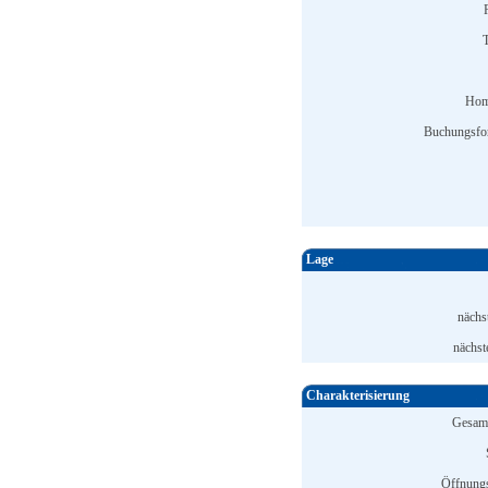
T
Hom
Buchungsfo
Lage
nächs
nächst
Charakterisierung
Gesamt
Öffnungs